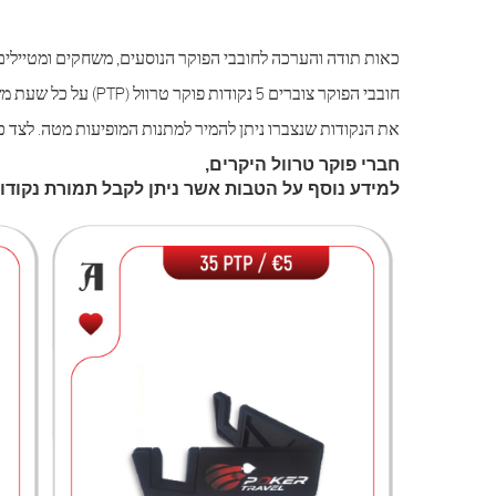
כאות תודה והערכה לחובבי הפוקר הנוסעים, משחקים ומטיילים 
חובבי הפוקר צוברים 5 נקודות פוקר טרוול (PTP) על כל שעת משחק בטקסס הולדם בכל אחד מארועי פוקר טרוול ביעדים השונים.
את הנקודות שנצברו ניתן להמיר למתנות המופיעות מטה. לצד כ
חברי פוקר טרוול היקרים,
למידע נוסף על הטבות אשר ניתן לקבל תמורת נקודות מועדון פוקר טרוול אנא צר