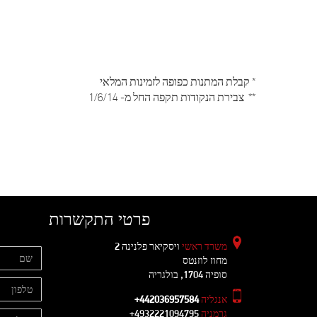
* קבלת המתנות כפופה לזמינות המלאי
** צבירת הנקודות תקפה החל מ- 1/6/14
פרטי התקשרות
משרד ראשי
ויסקיאר פלנינה 2
מחוז לוזנטס
סופיה 1704, בולגריה
אנגליה
+442036957584
גרמניה
+4932221094795