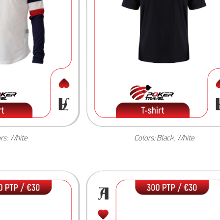
rs: White
Colors: Black, White