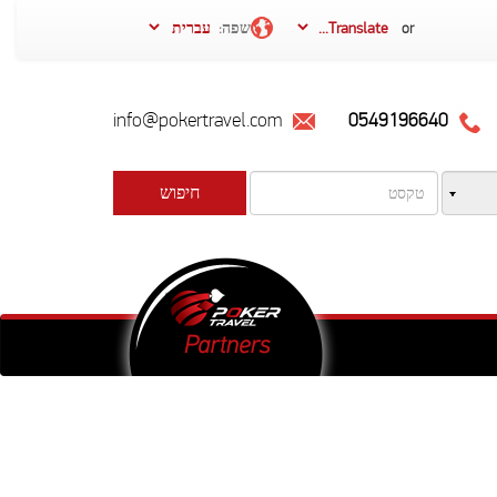
or
שפה:
info@pokertravel.com
0549196640