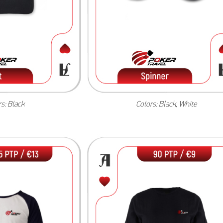
s: Black
Colors: Black, White