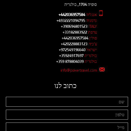
סופיה 1704, בולגריה
אנגליה
+442036957584
גרמניה
+4932221094795
+390694801523
ITALY
צרפת
+33182883922
פולין
+442036957584
צ'כיה
+420228883123
ישראל
+972549196640
בולגריה
+35924917697
בולגריה
+359 878804039
info@pokertravel.com
כתוב לנו