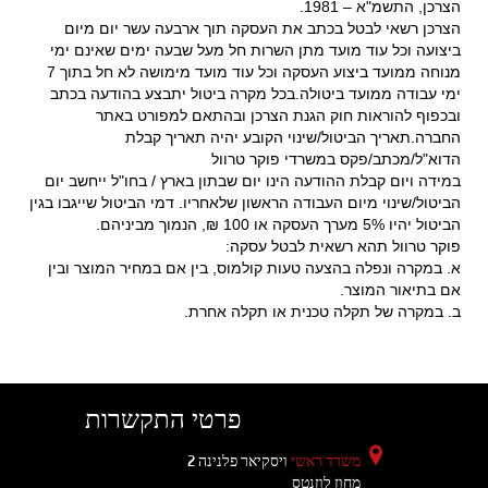
הצרכן, התשמ"א – 1981.
הצרכן רשאי לבטל בכתב את העסקה תוך ארבעה עשר יום מיום
ביצועה וכל עוד מועד מתן השרות חל מעל שבעה ימים שאינם ימי
מנוחה ממועד ביצוע העסקה וכל עוד מועד מימושה לא חל בתוך 7
ימי עבודה ממועד ביטולה.בכל מקרה ביטול יתבצע בהודעה בכתב
ובכפוף להוראות חוק הגנת הצרכן ובהתאם למפורט באתר
החברה.תאריך הביטול/שינוי הקובע יהיה תאריך קבלת
הדוא"ל/מכתב/פקס במשרדי פוקר טרוול
במידה ויום קבלת ההודעה הינו יום שבתון בארץ / בחו"ל ייחשב יום
הביטול/שינוי מיום העבודה הראשון שלאחריו. דמי הביטול שייגבו בגין
הביטול יהיו 5% מערך העסקה או 100 ₪, הנמוך מביניהם.
פוקר טרוול תהא רשאית לבטל עסקה:
א. במקרה ונפלה בהצעה טעות קולמוס, בין אם במחיר המוצר ובין
אם בתיאור המוצר.
ב. במקרה של תקלה טכנית או תקלה אחרת.
פרטי התקשרות
משרד ראשי
ויסקיאר פלנינה 2
מחוז לוזנטס