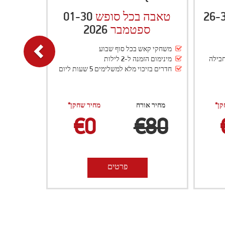
30
17-
ורנה קאש פסטיבל
2026
- 05
ספטמבר
אוקטובר
פסטיבל קאש פוקר בינלאומי
חבילה
העברות, ארוחות וטיולים כלולים בחבילה
קאש בונוסים של 200€ ו- 300€
קן*
מחיר אורח
מחיר שחקן*
€0
€200
פרטים