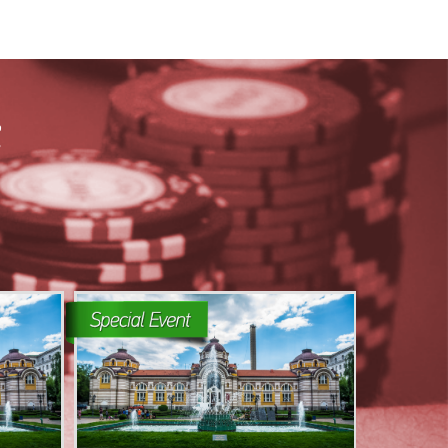
א
הבא