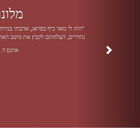
מחירי חופ
הטבה כלשהי מהקזינו
לוקה