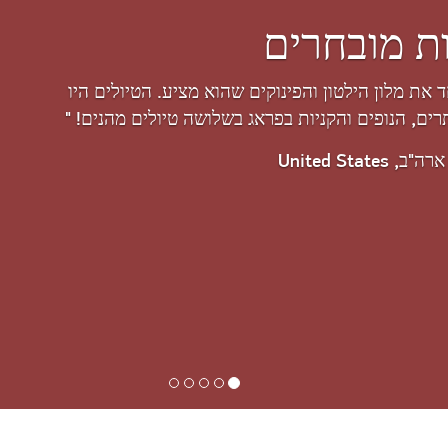
שה חסרי תקדים
"מאז שפגשתי את פוקר טרוול לראשונה במלטה הספקתי להצטרף ל-5 יעדים שונים ונהניתי מאד.
אי אפשר להתחרות בהצעה של מלון 5 כוכבים חינם לשחקנים, במיוחד שמעולם לא קיבלתי
 על כך ששיחקתי בשולחנות הפוקר…"
 פ. איטליה, Italy