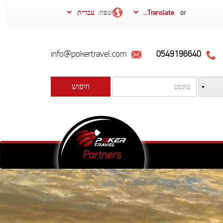
or
שפה:
info@pokertravel.com
0549196640