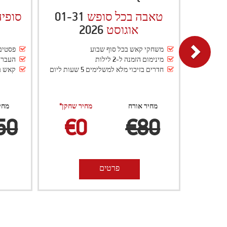
02-07
סופיה קאש פסטיבל
טבילי
2026
ספטמבר
פסטיבל קאש פוקר בינלאומי
פסטיב
העברות, ארוחות וטיולים כלולים בחבילה
העברות
קאש בונוסים של 300€ ו- 450€
בונוס מז
מחיר אורח
מחיר שחקן*
מחי
20
€0
€250
פרטים